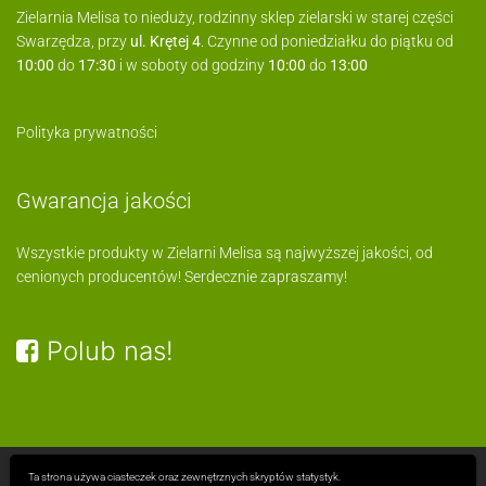
Zielarnia Melisa to nieduży, rodzinny sklep zielarski w starej części
Swarzędza, przy
ul. Krętej 4
. Czynne od poniedziałku do piątku od
10:00
do
17:30
i w soboty od godziny
10:00
do
13:00
Polityka prywatności
Gwarancja jakości
Wszystkie produkty w Zielarni Melisa są najwyższej jakości, od
cenionych producentów! Serdecznie zapraszamy!
Polub nas!
Ta strona używa ciasteczek oraz zewnętrznych skryptów statystyk.
Copyright © 2020
Zielarnia Melisa
ul. Kręta 4, Swarzędz
tel.