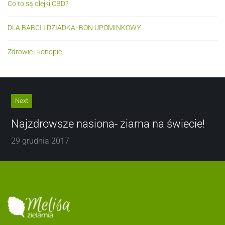
Co to są olejki CBD?
DLA BABCI I DZIADKA- BON UPOMINKOWY
Zdrowie i konopie
Next
Najzdrowsze nasiona- ziarna na świecie!
29 grudnia 2017