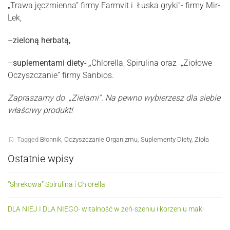
„Trawa jęczmienna” firmy Farmvit i Łuska gryki”- firmy Mir-
Lek,
–
zieloną herbatą,
–
suplementami diety- „
Chlorella, Spirulina oraz „Ziołowe
Oczyszczanie” firmy Sanbios.
Zapraszamy do „Zielarni”. Na pewno wybierzesz dla siebie
właściwy produkt!
Tagged
Błonnik
,
Oczyszczanie Organizmu
,
Suplementy Diety
,
Zioła
Ostatnie wpisy
“Shrekowa” Spirulina i Chlorella
DLA NIEJ I DLA NIEGO- witalność w żeń-szeniu i korzeniu maki