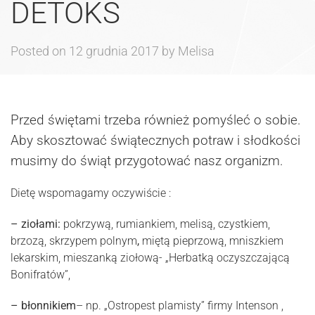
DETOKS
Posted on
12 grudnia 2017
by
Melisa
Przed świętami trzeba również pomyśleć o sobie.
Aby skosztować świątecznych potraw i słodkości
musimy do świąt przygotować nasz organizm.
Dietę wspomagamy oczywiście :
– ziołami:
pokrzywą, rumiankiem, melisą, czystkiem,
brzozą, skrzypem polnym
,
miętą pieprzową, mniszkiem
lekarskim, mieszanką ziołową- „Herbatką oczyszczającą
Bonifratów”,
– błonnikiem
– np. „Ostropest plamisty” firmy Intenson ,