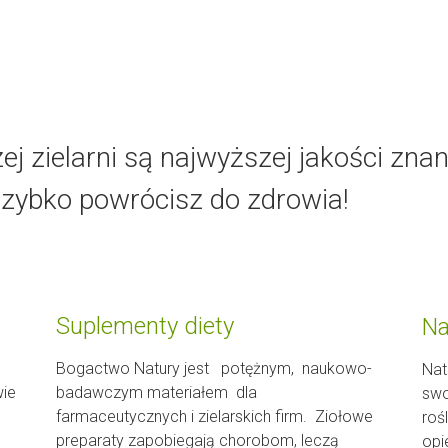
j zielarni są najwyższej jakości znan
szybko powrócisz do zdrowia!
Suplementy diety
Na
Bogactwo Natury jest potężnym, naukowo-
Nat
wie
badawczym materiałem dla
swo
farmaceutycznych i zielarskich firm. Ziołowe
roś
preparaty zapobiegają chorobom, leczą
opi