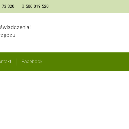
1 73 320
506 019 520
Strona główna
O
oświadczenia!
arzędzu
ntakt
Facebook