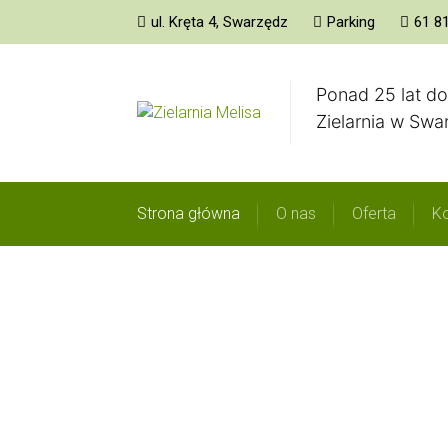
ul. Kręta 4, Swarzędz
Parking
61 8
Ponad 25 lat d
Zielarnia w Sw
Strona główna
O nas
Oferta
Ko