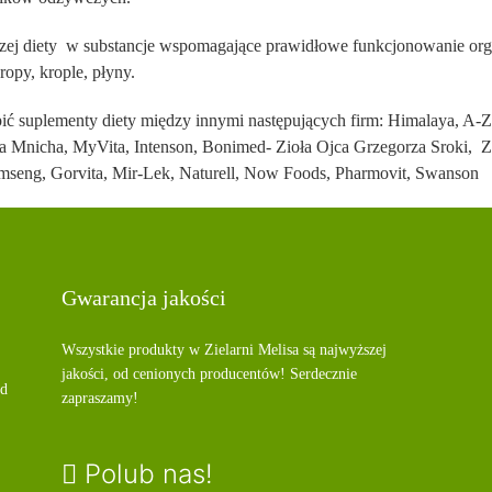
zej diety w substancje wspomagające prawidłowe funkcjonowanie organ
ropy, krople, płyny.
pić suplementy diety między innymi następujących firm: Himalaya, A
ica Mnicha, MyVita, Intenson, Bonimed- Zioła Ojca Grzegorza Sroki, Z
mseng, Gorvita, Mir-Lek, Naturell, Now Foods, Pharmovit, Swanson
Gwarancja jakości
Wszystkie produkty w Zielarni Melisa są najwyższej
jakości, od cenionych producentów! Serdecznie
od
zapraszamy!
Polub nas!