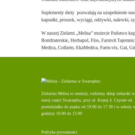
Suplementy diety pozwalają na uzupełnienie nas
kapsułki, proszek, wyciągi, odżywki, nalewki, sy
W naszej Zielarni „Melisa” możecie Państwo ku
Bonifraterskie, Herbapol, Flos, Farmvit Tajemn
Medica, Colfarm, EkaMedica, Farm-vix, Gal, Gi
Zielarnia Melisa to nieduży, rodzinny sklep zielarski w
starej części Swarzędza, przy
ul. Krętej 4
. Czynne od
poniedziałku do piątku od
10:00
do
17:30
i w soboty 
godziny
10:00
do
13:00
Polityka prywatności