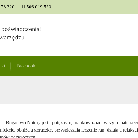
 73 320
506 019 520
Strona główna
t doświadczenia!
Swarzędzu
akt
Facebook
Bogactwo Natury jest potężnym, naukowo-badawczym materiałem 
fekcje, obniżają gorączkę, przyspieszają leczenie ran, działają relaks
dników odżywczych.