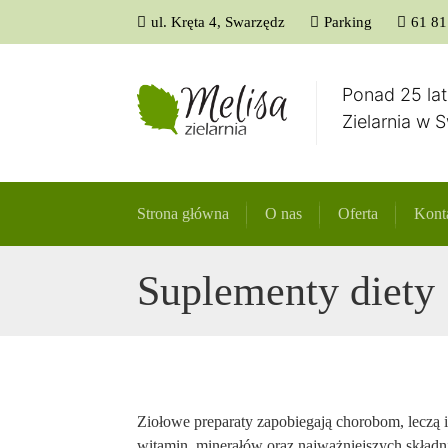
ul. Kręta 4, Swarzędz
Parking
61 81
Ponad 25 la
Zielarnia w 
Strona główna
O nas
Oferta
Kont
Suplementy diety
Ziołowe preparaty zapobiegają chorobom, leczą in
witamin, minerałów oraz najważniejszych skła