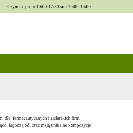
Czynne: pn-pt
10:00-17:30
sob
10:00-13:00
O nas
Oferta
Kontakt
Facebook
dla farmaceutycznych i zielarskich firm.
ująco, łagodzą ból oraz mają unikalne kompozycje