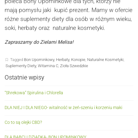
poleca Bony Upominkowe dla tych, którzy nie
mają pomysłu jaki kupić prezent. Mamy w ofercie
różne suplementy diety dla osób w różnym wieku,
soki, herbaty oraz naturalne kosmetyki.
Zapraszamy do Zielarni Melisa!
Tagged
Bon Upominkowy
,
Herbaty
,
Konopie
,
Naturalne Kosmetyki
,
Suplementy Diety
,
Witamina C
,
Zioła Szwedzkie
Ostatnie wpisy
“Shrekowa” Spirulina i Chlorella
DLA NIEJ I DLA NIEGO- witalność w żeń-szeniu i korzeniu maki
Co to są olejki CBD?
DLA BABCI I DZIADKA- BON UPOMINKOWY