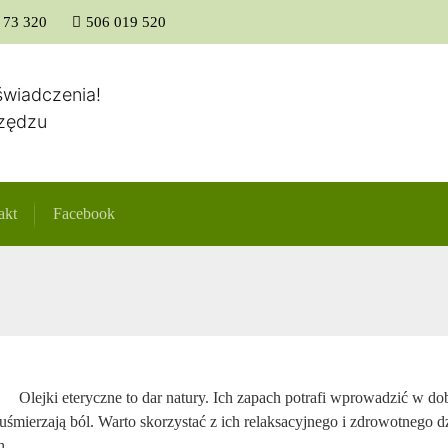
 73 320
506 019 520
Strona główna
świadczenia!
rzędzu
akt
Facebook
Olejki eteryczne to dar natury. Ich zapach potrafi wprowadzić w dobr
uśmierzają ból. Warto skorzystać z ich relaksacyjnego i zdrowotnego dz
h.