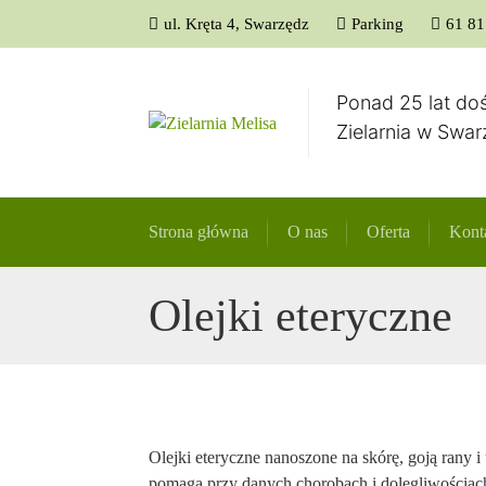
ul. Kręta 4, Swarzędz
Parking
61 81
Ponad 25 lat do
Zielarnia w Swa
Strona główna
O nas
Oferta
Kont
Olejki eteryczne
Olejki eteryczne nanoszone na skórę, goją rany i 
pomaga przy danych chorobach i dolegliwościac