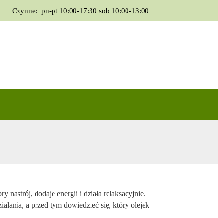
Czynne: pn-pt
10:00-17:30
sob
10:00-13:00
O nas
Oferta
Kontakt
Facebook
y nastrój, dodaje energii i działa relaksacyjnie.
iałania, a przed tym dowiedzieć się, który olejek