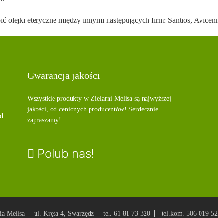
ć olejki eteryczne między innymi następujących firm: Santios, Avicen
Gwarancja jakości
Wszystkie produkty w Zielarni Melisa są najwyższej
jakości, od cenionych producentów! Serdecznie
od
zapraszamy!
Polub nas!
ia Melisa
ul. Kręta 4, Swarzędz
tel. 61 81 73 320
tel.kom. 506 019 52