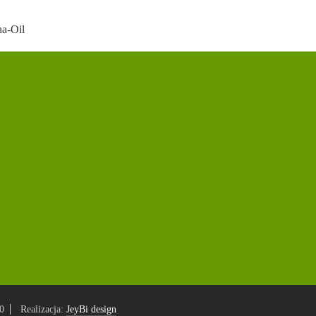
na-Oil
0
Realizacja:
JeyBi design